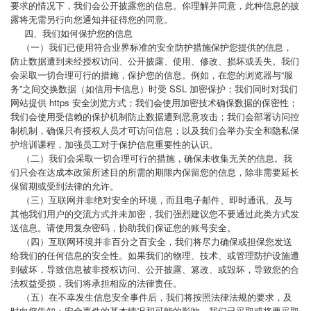
要求的情况下，我们会公开披露您的信息。你理解并同意，此种信息的披
露将无需另行向您通知并征得您的同意。
四、我们如何保护您的信息
（一）我们已使用符合业界标准的安全防护措施保护您提供的信息，
防止数据遭到未经授权访问、公开披露、使用、修改、损坏或丢失。我们
会采取一切合理可行的措施，保护您的信息。例如，在您的浏览器与“服
务”之间交换数据（如信用卡信息）时受 SSL 加密保护；我们同时对我们
网站提供 https 安全浏览方式；我们会使用加密技术确保数据的保密性；
我们会使用受信赖的保护机制防止数据遭到恶意攻击；我们会部署访问控
制机制，确保只有授权人员才可访问信息；以及我们会举办安全和隐私保
护培训课程，加强员工对于保护信息重要性的认识。
（二）我们会采取一切合理可行的措施，确保未收集无关的信息。我
们只会在达成本政策所述目的所需的期限内保留您的信息，除非需要延长
保留期或受到法律的允许。
（三）互联网并非绝对安全的环境，而且电子邮件、即时通讯、及与
其他我们用户的交流方式并未加密，我们强烈建议您不要通过此类方式发
送信息。请使用复杂密码，协助我们保证您的账号安全。
（四）互联网环境并非百分之百安全，我们将尽力确保或担保您发送
给我们的任何信息的安全性。如果我们的物理、技术、或管理防护设施遭
到破坏，导致信息被非授权访问、公开披露、篡改、或毁坏，导致您的合
法权益受损，我们将承担相应的法律责任。
（五）在不幸发生信息安全事件后，我们将按照法律法规的要求，及
时向您告知：安全事件的基本情况和可能的影响、我们已采取或将要采取