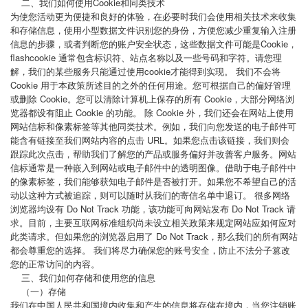
二、我们如何使用Cookie和同类技术
为使您活动更为便捷和良好的体验，在必要时我们会使用相关技术来收集
和存储信息，使用小型数据文件识别您的身份，方便您减少重复输入注册
信息的步骤，或者判断您的账户安全状态，这些数据文件可能是Cookie，
flashcookie 通常包含标识符、站点名称以及一些号码和字符。请您理
解，我们的某些服务只能通过使用cookie才能得到实现。 我们不会将
Cookie 用于本政策所述目的之外的任何用途。您可根据自己的偏好管理
或删除 Cookie。您可以清除计算机上保存的所有 Cookie，大部分网络浏
览器都设有阻止 Cookie 的功能。 除 Cookie 外，我们还会在网站上使用
网站信标和像素标签等其他同类技术。例如，我们向您发送的电子邮件可
能含有链接至我们网站内容的点击 URL。如果您点击该链接，我们则会
跟踪此次点击，帮助我们了解您的产品或服务偏好并改善客户服务。网站
信标通常是一种嵌入到网站或电子邮件中的透明图像。借助于电子邮件中
的像素标签，我们能够获知电子邮件是否被打开。如果您不希望自己的活
动以这种方式被追踪，则可以随时从我们的寄信名单中退订。 很多网络
浏览器均设有 Do Not Track 功能，该功能可向网站发布 Do Not Track 请
求。目前，主要互联网标准组织尚未设立相关政策来规定网站应如何应对
此类请求。但如果您的浏览器启用了 Do Not Track，那么我们的所有网站
都会尊重您的选择。 我们将尽力确保您的账号安全，防止不法分子篡改
您的正常访问的内容。
三、我们如何存储和使用您的信息
（一）存储
我们在中国人民共和国境内收集和产生的信息将存储在境内，当您注销账