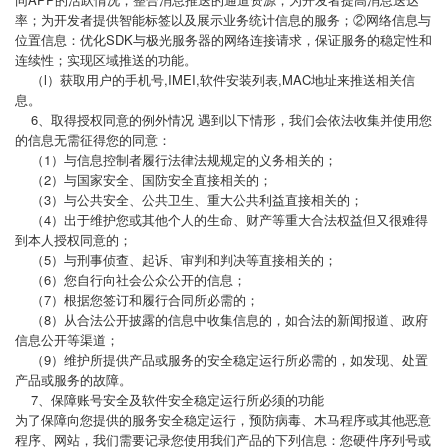
率；为开发者提供智能标签以及展示业务统计信息的服务；②网络信息与
位置信息：优化SDK与极光服务器的网络连接请求，保证服务的稳定性和
连续性；实现区域推送的功能。
（l）获取用户的手机号,IMEI,软件安装列表,MAC地址来推送相关信
息。
6、取得授权同意的例外情况 遇到以下情形，我们会依法收集并使用您
的信息无需征得您的同意：
（1）与信息控制者履行法律法规规定的义务相关的；
（2）与国家安全、国防安全直接相关的；
（3）与公共安全、公共卫生、重大公共利益直接相关的；
（4）出于维护您或其他个人的生命、财产等重大合法权益但又很难得
到本人授权同意的；
（5）与刑事侦查、起诉、审判和判决等直接相关的；
（6）您自行向社会公众公开的信息；
（7）根据您签订和履行合同所必需的；
（8）从合法公开披露的信息中收集信息的，如合法的新闻报道、政府
信息公开等渠道；
（9）维护所提供产品或服务的安全稳定运行所必需的，如发现、处置
产品或服务的故障。
7、保障账号安全及软件安全稳定运行所必须的功能
为了保障向您提供的服务安全稳定运行，预防病毒、木马程序或其他恶意
程序、网站，我们需要记录您使用我们产品的下列信息：您硬件序列号或