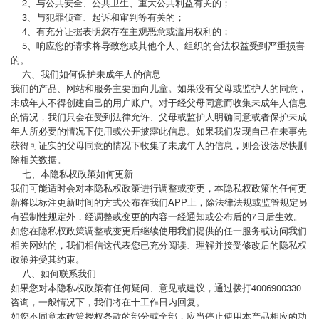
2、与公共安全、公共卫生、重大公共利益有关的；
3、与犯罪侦查、起诉和审判等有关的；
4、有充分证据表明您存在主观恶意或滥用权利的；
5、响应您的请求将导致您或其他个人、组织的合法权益受到严重损害
的。
六、我们如何保护未成年人的信息
我们的产品、网站和服务主要面向儿童。如果没有父母或监护人的同意，
未成年人不得创建自己的用户账户。对于经父母同意而收集未成年人信息
的情况，我们只会在受到法律允许、父母或监护人明确同意或者保护未成
年人所必要的情况下使用或公开披露此信息。如果我们发现自己在未事先
获得可证实的父母同意的情况下收集了未成年人的信息，则会设法尽快删
除相关数据。
七、本隐私权政策如何更新
我们可能适时会对本隐私权政策进行调整或变更，本隐私权政策的任何更
新将以标注更新时间的方式公布在我们APP上，除法律法规或监管规定另
有强制性规定外，经调整或变更的内容一经通知或公布后的7日后生效。
如您在隐私权政策调整或变更后继续使用我们提供的任一服务或访问我们
相关网站的，我们相信这代表您已充分阅读、理解并接受修改后的隐私权
政策并受其约束。
八、如何联系我们
如果您对本隐私权政策有任何疑问、意见或建议，通过拨打4006900330
咨询，一般情况下，我们将在十工作日内回复。
如您不同意本政策授权条款的部分或全部，应当停止使用本产品相应的功