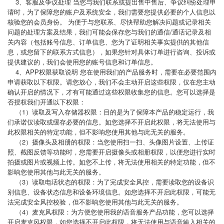
3、客服及争议处理 当您与我们联系或提出售中售后、争议纠纷处理申
请时，为了保障您的账户及系统安全，我们需要您提供必要的个人信息以
核验您的会员身份。 为便于与您联系、尽快帮助您解决问题或记录相关
问题的处理方案及结果，我们可能会保存您与我们的通信/通话记录及相
关内容（包括账号信息、订单信息、您为了证明相关事实提供的其他信
息，或您留下的联系方式信息），如果您针对具体订单进行咨询、投诉或
提供建议的，我们会使用您的账号信息和订单信息。
4、APP权限获取说明 您在使用我们的产品服务时，需要在必要范围内
申请获取以下权限。请您放心，我们不会主动开启这些权限，仅在您主动
确认开启的情况下，才有可能通过这些权限收集您的信息。您可以选择是
否授权我们开通以下权限：
（1）读取及写入存储器权限：目的是为了保障本产品的稳定运行，我
们承诺仅读取或缓存必要的信息。如您选择不开启此权限，将无法使用与
此权限相关的特定功能，但不影响您使用其他与此无关的服务。
（2）摄像头及相册的权限：当您使用扫一扫、头像图片设置、上传证
照、截图反馈等功能时，您需要开启摄像头或相册权限，以便您进行实时
拍摄或图片或视频上传。如您不上传，将无法使用相关的特定功能，但不
影响您使用其他与此无关的服务。
（3）读取电话状态的权限：为了完成安全风控，需要读取您的设备识
别信息、设备状态信息和设备环境信息。如您选择不开启此权限，可能无
法完成安全风控校验，但不影响您使用其他与此无关的服务。
（4）麦克风权限：为方便您使用我的语音服务产品功能，您可以选择
开启麦克风权限，如您选择不开启此权限，将无法使用与语音输入相关的