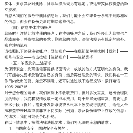
实体，要求其及时删除，除非法律法规另有规定，或这些实体获得您的独
立授权。
当您从我们的服务中删除信息后，我们可能不会立即备份系统中删除相应
的信息，但会在备份更新时删除这些信息。
（四）信息主体注销账户
您随时可注销此前注册的账户，在注销账户之后，我们将停止为您提供产
品或服务，并依据您的要求，删除您的信息，法律法规另有规定的除外。
账户注销流程
请按照以下路径注销账户，登陆账户——在底部菜单栏找到【我的】——
账号与安全——点击按钮【注销账户】——注销完毕
（五）响应您的上述请求
为保障安全，您可能需要提供书面请求，或以其他方式证明您的身份。我
们可能会先要求您验证自己的身份，然后再处理您的请求。我们将在十工
作日内做出答复。如您不满意，还可以通过以下途径投诉：拨打电话
19951260715
对于您合理的请求，我们原则上不收取费用，但对多次重复、超出合理限
度的请求，我们将视情收取一定成本费用。对于那些无端重复、需要过多
技术手段（例如，需要开发新系统或从根本上改变现行惯例）、给他人合
法权益带来风险或者非常不切实际（例如，涉及备份磁带上存放的信息）
的请求，我们可能会予以拒绝。
在以下情形中，按照法律法规要求，我们将无法响应您的请求：
1、与国家安全、国防安全有关的；