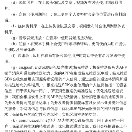
（d）添加照片：在上传头像以及文章，视频发布时会使用到读取照
片。
（e）定位（使用期间）：在上更新个人资料时会定位位置进行资料编
辑。
（f）媒体资料库：在上传头像以及文章，视频发布时会使用到媒体资
料库。
（g）音乐背景播放：在音乐中使用背景播放功能。
（h）短信：在安卓手机中会使用到读取验证码，更简便的为用户提供
注册以及登录体验。
（i）通讯录：应用在联系客服和其他用户时对话中会有名片发送中使
用。
（g）cn.jpush.android(极光;极光推送)极光推送：极光推送服务为APP
赋予消息和通知的推送能力。您的APP在集成极光推送SDK后，极光推送
SDK会收集使用实现服务所必须的个人信息，通过加密的通道将消息和通
知推送给您的终端用户。极光推送SDK收集使用的个人信息包括：①设备
信息：用于识别唯一用户，保证消息推送的精准送达；优化推送通道资
源，我们会根据设备上不同APP的活跃情况，整合消息推送的通道资源，
为开发者提高消息送达率；为开发者提供智能标签以及展示业务统计信息
的服务；②网络信息与位置信息：优化SDK与极光服务器的网络连接请
求，保证服务的稳定性和连续性；实现区域推送的功能。
（k）com.huawei.hms(华为;华为推送)①设备信息：用于识别唯一用
户，保证消息推送的精准送达；优化推送通道资源，我们会根据设备上不
同APP的活跃情况，整合消息推送的通道资源，为开发者提高消息送达