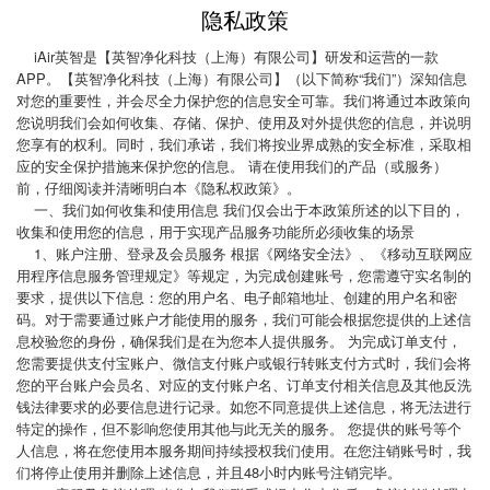
隐私政策
iAir英智是【英智净化科技（上海）有限公司】研发和运营的一款
APP。【英智净化科技（上海）有限公司】（以下简称“我们”）深知信息
对您的重要性，并会尽全力保护您的信息安全可靠。我们将通过本政策向
您说明我们会如何收集、存储、保护、使用及对外提供您的信息，并说明
您享有的权利。同时，我们承诺，我们将按业界成熟的安全标准，采取相
应的安全保护措施来保护您的信息。 请在使用我们的产品（或服务）
前，仔细阅读并清晰明白本《隐私权政策》。
一、我们如何收集和使用信息 我们仅会出于本政策所述的以下目的，
收集和使用您的信息，用于实现产品服务功能所必须收集的场景
1、账户注册、登录及会员服务 根据《网络安全法》、《移动互联网应
用程序信息服务管理规定》等规定，为完成创建账号，您需遵守实名制的
要求，提供以下信息：您的用户名、电子邮箱地址、创建的用户名和密
码。对于需要通过账户才能使用的服务，我们可能会根据您提供的上述信
息校验您的身份，确保我们是在为您本人提供服务。 为完成订单支付，
您需要提供支付宝账户、微信支付账户或银行转账支付方式时，我们会将
您的平台账户会员名、对应的支付账户名、订单支付相关信息及其他反洗
钱法律要求的必要信息进行记录。如您不同意提供上述信息，将无法进行
特定的操作，但不影响您使用其他与此无关的服务。 您提供的账号等个
人信息，将在您使用本服务期间持续授权我们使用。在您注销账号时，我
们将停止使用并删除上述信息，并且48小时内账号注销完毕。