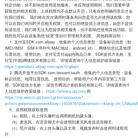
特定功能，但不影响您使用其他服务。 本应用使用期间，我们需要申请
获取您的相关权限。上述权限均不会默认开启，只有在您明确同意后才会
向我们授权。 我们将在首次调用时逐条询问您是否允许使用该权限，您
可以在我们询问时开启相关权限。也可以拒绝提供上述信息，如您不提供
前述信息，我们将无法为您提供相关服务，但不影响您使用其他功能。后
期您也可以在设备系统“设置”里自行管理相关权限。 其他权限说明：
1. 支付宝SDK com.alipay，收集的个人信息类型：设备标识信息（如
IMEI/IMSI、SIM卡序列号/MAC地址、android_id）、网络信息以及地理
位置信息。使用目的：支付宝支付app内商品订单。SDK提供方名称：支
付宝(中国)网络技术有限公司。 详情请查询个人信息保护政策链接：
https://opendocs.alipay.com/apis/01g6qm
2. 腾讯开放平台SDK com.tencent.tauth，收集的个人信息类型：设备
标识信息、地理位置信息。 使用目的：帮助用户分享内容至第三方应
用。SDK提供方名称： 深圳市腾讯计算机系统有限公司。详情请查询个
人信息保护政策链接：
https://privacy.qq.com/
和
https://mp.weixin.qq.com/cgi-bin/announce?
action=getannouncement&key=1503979103&version=1&lang=zh_CN&plat
5、应用权限获取使用
（a）相机：在上传头像时会调用相机拍摄头像。
（b）麦克风：在语音聊天中会使用到麦克风发送语音聊天。
（c）照片读取：在上传头像以及文章，视频发布时会使用到读取照
片。