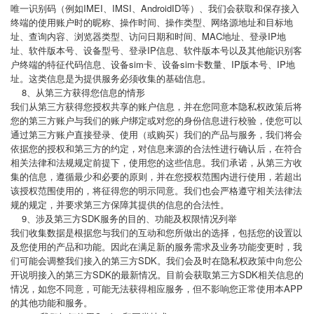
唯一识别码（例如IMEI、IMSI、AndroidID等）、我们会获取和保存接入
终端的使用账户时的昵称、操作时间、操作类型、网络源地址和目标地
址、查询内容、浏览器类型、访问日期和时间、MAC地址、登录IP地
址、软件版本号、设备型号、登录IP信息、软件版本号以及其他能识别客
户终端的特征代码信息、设备sim卡、设备sim卡数量、IP版本号、IP地
址。这类信息是为提供服务必须收集的基础信息。
8、从第三方获得您信息的情形
我们从第三方获得您授权共享的账户信息，并在您同意本隐私权政策后将
您的第三方账户与我们的账户绑定或对您的身份信息进行校验，使您可以
通过第三方账户直接登录、使用（或购买）我们的产品与服务，我们将会
依据您的授权和第三方的约定，对信息来源的合法性进行确认后，在符合
相关法律和法规规定前提下，使用您的这些信息。我们承诺，从第三方收
集的信息，遵循最少和必要的原则，并在您授权范围内进行使用，若超出
该授权范围使用的，将征得您的明示同意。我们也会严格遵守相关法律法
规的规定，并要求第三方保障其提供的信息的合法性。
9、涉及第三方SDK服务的目的、功能及权限情况列举
我们收集数据是根据您与我们的互动和您所做出的选择，包括您的设置以
及您使用的产品和功能。因此在满足新的服务需求及业务功能变更时，我
们可能会调整我们接入的第三方SDK。我们会及时在隐私权政策中向您公
开说明接入的第三方SDK的最新情况。目前会获取第三方SDK相关信息的
情况，如您不同意，可能无法获得相应服务，但不影响您正常使用本APP
的其他功能和服务。