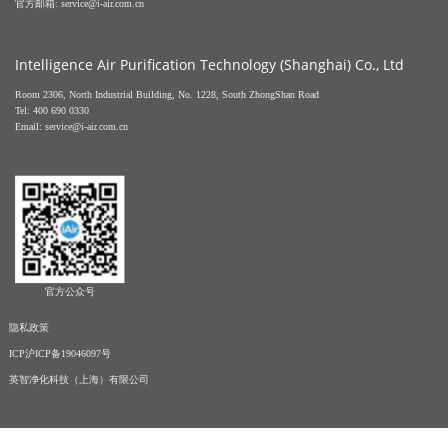
官方邮箱: service@i-air.com.cn
Intelligence Air Purification Technology (Shanghai) Co., Ltd
Room 2306, North Industrial Building, No. 1228, South ZhongShan Road
Tel: 400 690 0330
Email: service@i-air.com.cn
官方公众号
隐私政策
ICP沪ICP备19046097号
英智净化科技（上海）有限公司